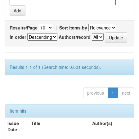
Results/Page
|
Sort items by
In order
Authors/record
Results 1-1 of 1 (Search time: 0.001 seconds).
previous
1
next
Item hits:
Issue
Title
Author(s)
Date