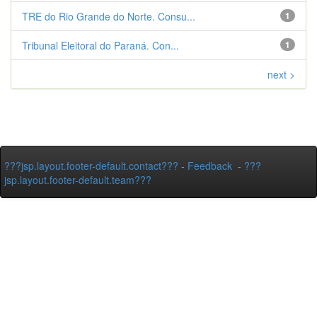
TRE do Rio Grande do Norte. Consu...
1
Tribunal Eleitoral do Paraná. Con...
1
next >
???jsp.layout.footer-default.contact???
-
Feedback
-
???
jsp.layout.footer-default.team???