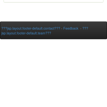
???jsp.layout.footer-default.contact???
-
Feedback
-
???
jsp.layout.footer-default.team???