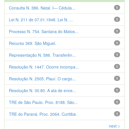
Consulta N. 386. Natal. I— Cédula...
1
Lei N. 211 de 07.01.1948. Lei N. ...
1
Processo N. 754. Santana do Matos...
1
Recurso 369. São Miguel.
1
Representação N. 586. Transferên...
1
Resolução N. 1447. Ocorre incompa...
1
Resolução N. 2505. Piauí. O cargo...
1
Resolução N. 30.80. A ata de ence...
1
TRE de São Paulo. Proc. 8188. São...
1
TRE do Paraná. Proc. 2064. Curitiba.
1
next >