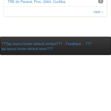
TRE do Paraná. Proc. 2064. Curitiba.
1
next >
???jsp.layout.footer-default.contact???
-
Feedback
-
???
jsp.layout.footer-default.team???