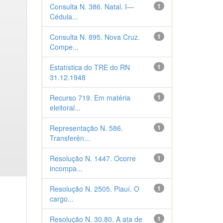
Consulta N. 386. Natal. I—
1
Cédula...
Consulta N. 895. Nova Cruz.
1
Compe...
Estatística do TRE do RN
1
31.12.1948
Recurso 719. Em matéria
1
eleitoral...
Representação N. 586.
1
Transferên...
Resolução N. 1447. Ocorre
1
incompa...
Resolução N. 2505. Piauí. O
1
cargo...
Resolução N. 30.80. A ata de
1