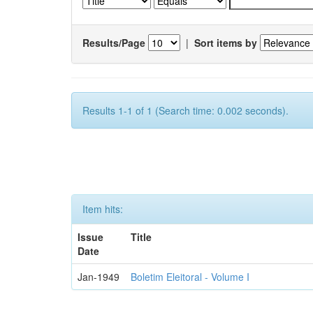
Results/Page
|
Sort items by
Results 1-1 of 1 (Search time: 0.002 seconds).
Item hits:
Issue
Title
Date
Jan-1949
Boletim Eleitoral - Volume I