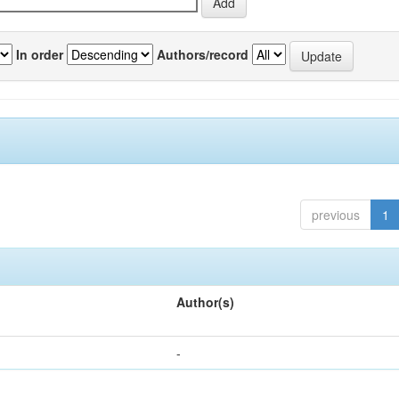
In order
Authors/record
previous
1
Author(s)
-