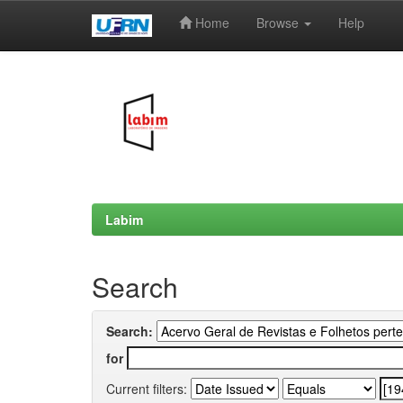
Home
Browse
Help
Skip
navigation
Labim
Search
Search:
for
Current filters: