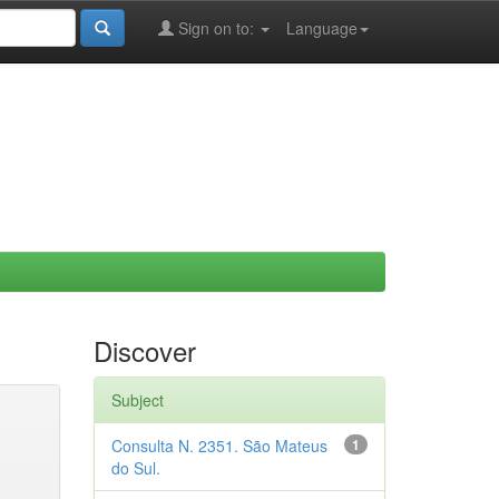
Sign on to:
Language
Discover
Subject
Consulta N. 2351. São Mateus
1
do Sul.