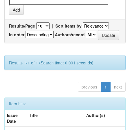
Results/Page
|
Sort items by
In order
Authors/record
Results 1-1 of 1 (Search time: 0.001 seconds).
previous
1
next
Item hits:
Issue
Title
Author(s)
Date