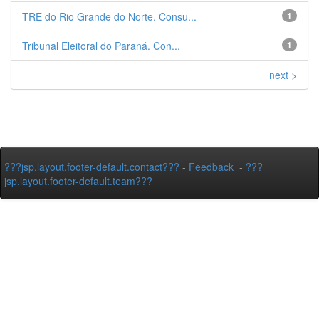
TRE do Rio Grande do Norte. Consu...
1
Tribunal Eleitoral do Paraná. Con...
1
next >
???jsp.layout.footer-default.contact???
-
Feedback
-
???
jsp.layout.footer-default.team???