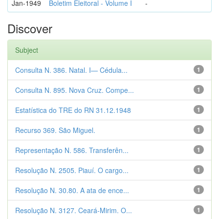
Jan-1949
Boletim Eleitoral - Volume I
-
Discover
Subject
Consulta N. 386. Natal. I— Cédula...
1
Consulta N. 895. Nova Cruz. Compe...
1
Estatística do TRE do RN 31.12.1948
1
Recurso 369. São Miguel.
1
Representação N. 586. Transferên...
1
Resolução N. 2505. Piauí. O cargo...
1
Resolução N. 30.80. A ata de ence...
1
Resolução N. 3127. Ceará-Mirim. O...
1