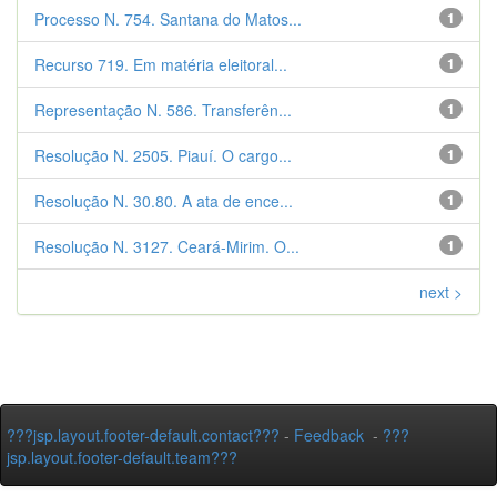
Processo N. 754. Santana do Matos...
1
Recurso 719. Em matéria eleitoral...
1
Representação N. 586. Transferên...
1
Resolução N. 2505. Piauí. O cargo...
1
Resolução N. 30.80. A ata de ence...
1
Resolução N. 3127. Ceará-Mirim. O...
1
next >
???jsp.layout.footer-default.contact???
-
Feedback
-
???
jsp.layout.footer-default.team???