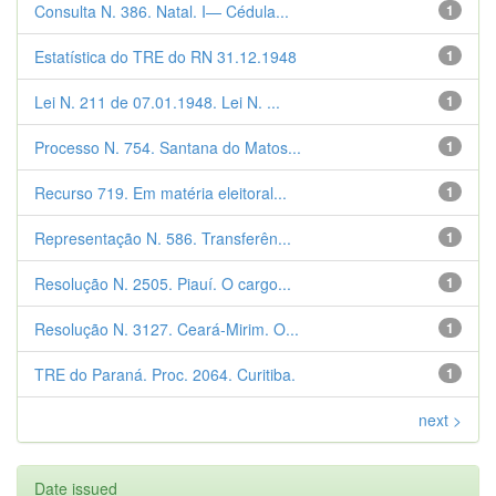
Consulta N. 386. Natal. I— Cédula...
1
Estatística do TRE do RN 31.12.1948
1
Lei N. 211 de 07.01.1948. Lei N. ...
1
Processo N. 754. Santana do Matos...
1
Recurso 719. Em matéria eleitoral...
1
Representação N. 586. Transferên...
1
Resolução N. 2505. Piauí. O cargo...
1
Resolução N. 3127. Ceará-Mirim. O...
1
TRE do Paraná. Proc. 2064. Curitiba.
1
next >
Date issued