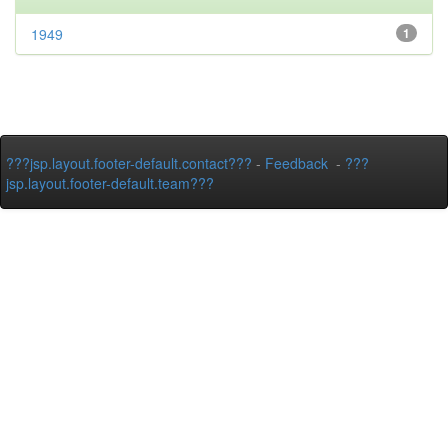
1949
1
???jsp.layout.footer-default.contact???
-
Feedback
-
???
jsp.layout.footer-default.team???