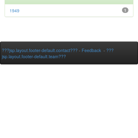
1949
1
???jsp.layout.footer-default.contact???
-
Feedback
-
???
jsp.layout.footer-default.team???