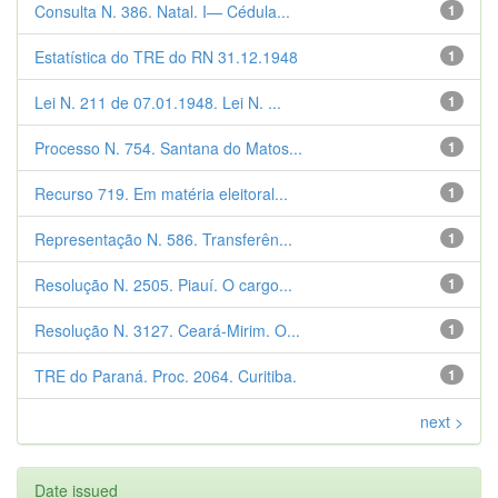
Consulta N. 386. Natal. I— Cédula...
1
Estatística do TRE do RN 31.12.1948
1
Lei N. 211 de 07.01.1948. Lei N. ...
1
Processo N. 754. Santana do Matos...
1
Recurso 719. Em matéria eleitoral...
1
Representação N. 586. Transferên...
1
Resolução N. 2505. Piauí. O cargo...
1
Resolução N. 3127. Ceará-Mirim. O...
1
TRE do Paraná. Proc. 2064. Curitiba.
1
next >
Date issued