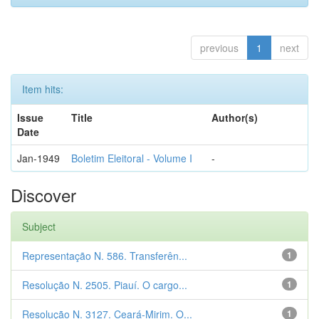
previous
1
next
Item hits:
Issue
Title
Author(s)
Date
Jan-1949
Boletim Eleitoral - Volume I
-
Discover
Subject
Representação N. 586. Transferên...
1
Resolução N. 2505. Piauí. O cargo...
1
Resolução N. 3127. Ceará-Mirim. O...
1