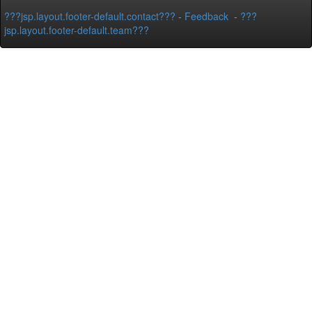
???jsp.layout.footer-default.contact???
-
Feedback
-
???
jsp.layout.footer-default.team???