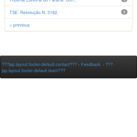
TSE. Resolução N. 3182.
1
< previous
???jsp.layout.footer-default.contact???
-
Feedback
-
???
jsp.layout.footer-default.team???