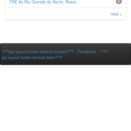
TRE do Rio Grande do Norte. Resol...
1
next >
???jsp.layout.footer-default.contact???
-
Feedback
-
???
jsp.layout.footer-default.team???