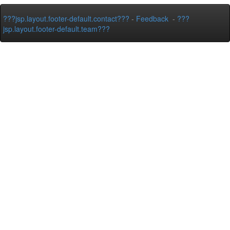
???jsp.layout.footer-default.contact???
-
Feedback
-
???
jsp.layout.footer-default.team???