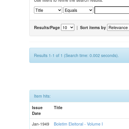
Use filters to refine the search results.
Results/Page
|
Sort items by
Results 1-1 of 1 (Search time: 0.002 seconds).
Item hits:
Issue
Title
Date
Jan-1949
Boletim Eleitoral - Volume I