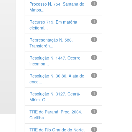
Processo N. 754. Santana do
1
Matos...
Recurso 719. Em matéria
1
eleitoral...
Representação N. 586.
1
Transferên...
Resolução N. 1447. Ocorre
1
incompa...
Resolução N. 30.80. A ata de
1
ence...
Resolução N. 3127. Ceará-
1
Mirim. O...
TRE do Paraná. Proc. 2064.
1
Curitiba.
TRE do Rio Grande do Norte.
1