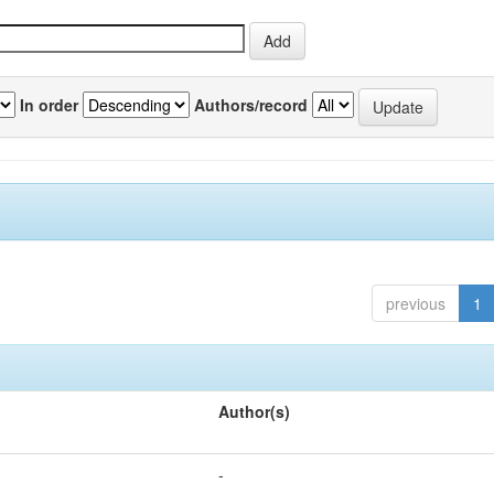
In order
Authors/record
previous
1
Author(s)
-