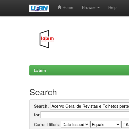
Home
Browse
Help
Skip
navigation
Labim
Search
Search:
for
Current filters: