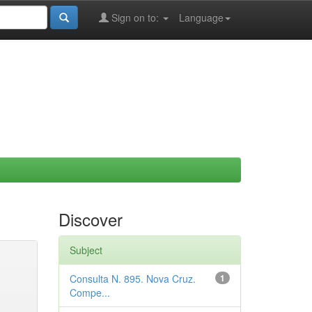
Sign on to:
Language
Discover
Subject
Consulta N. 895. Nova Cruz.
1
Compe...