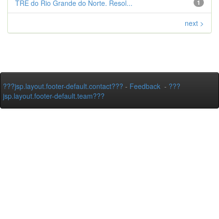
TRE do Rio Grande do Norte. Resol...
1
next >
???jsp.layout.footer-default.contact???
-
Feedback
-
???
jsp.layout.footer-default.team???