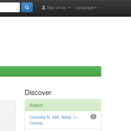
Sign on to:
Language
Discover
Subject
Consulta N. 386. Natal. I—
1
Cédula...