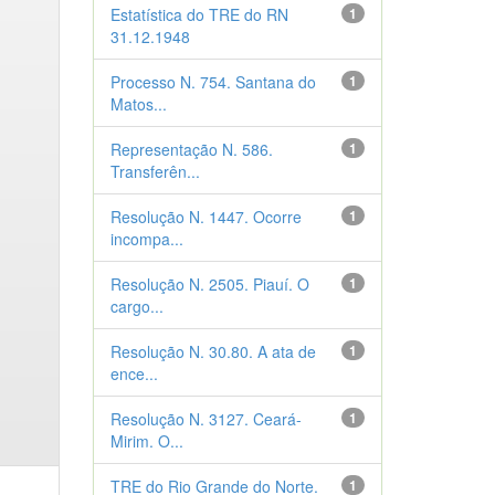
Estatística do TRE do RN
1
31.12.1948
Processo N. 754. Santana do
1
Matos...
Representação N. 586.
1
Transferên...
Resolução N. 1447. Ocorre
1
incompa...
Resolução N. 2505. Piauí. O
1
cargo...
Resolução N. 30.80. A ata de
1
ence...
Resolução N. 3127. Ceará-
1
Mirim. O...
TRE do Rio Grande do Norte.
1