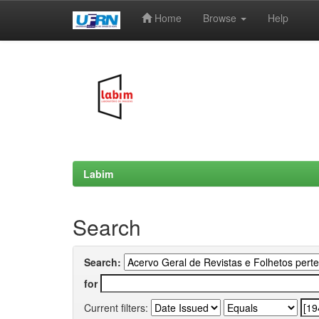
Home
Browse
Help
Skip
navigation
Labim
Search
Search:
for
Current filters: