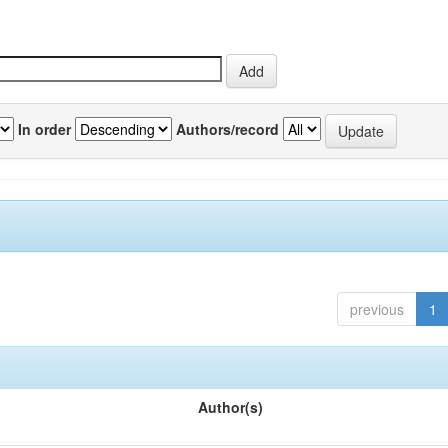
In order
Authors/record
previous
1
Author(s)