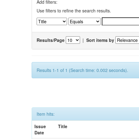
Add filters:
Use filters to refine the search results.
Results/Page
|
Sort items by
Results 1-1 of 1 (Search time: 0.002 seconds).
Item hits:
Issue
Title
Date