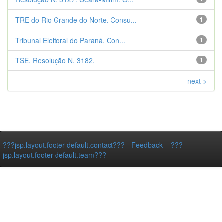
TRE do Rio Grande do Norte. Consu...
1
Tribunal Eleitoral do Paraná. Con...
1
TSE. Resolução N. 3182.
1
next >
???jsp.layout.footer-default.contact???
-
Feedback
-
???
jsp.layout.footer-default.team???