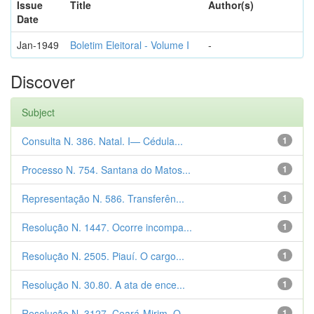
Issue
Title
Author(s)
Date
Jan-1949
Boletim Eleitoral - Volume I
-
Discover
Subject
Consulta N. 386. Natal. I— Cédula...
1
Processo N. 754. Santana do Matos...
1
Representação N. 586. Transferên...
1
Resolução N. 1447. Ocorre incompa...
1
Resolução N. 2505. Piauí. O cargo...
1
Resolução N. 30.80. A ata de ence...
1
Resolução N. 3127. Ceará-Mirim. O...
1