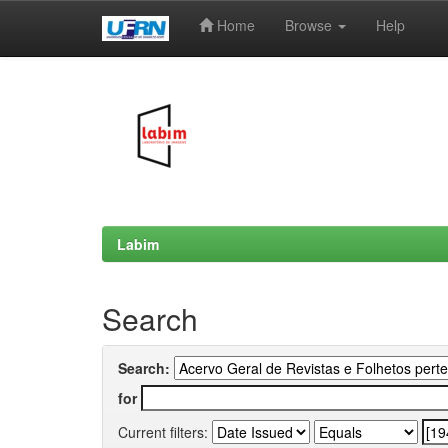
Home
Browse
Help
Skip
navigation
Labim
Search
Search:
for
Current filters: