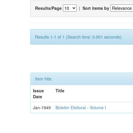
Results/Page
|
Sort items by
Results 1-1 of 1 (Search time: 0.001 seconds).
Item hits:
Issue
Title
Date
Jan-1949
Boletim Eleitoral - Volume I