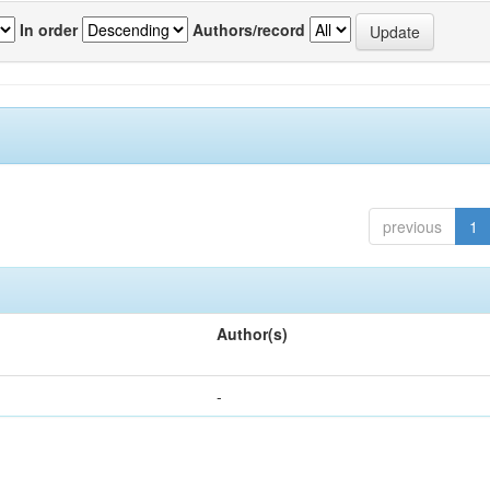
In order
Authors/record
previous
1
Author(s)
-