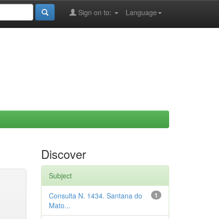
Sign on to:
Language
Discover
Subject
Consulta N. 1434. Santana do
1
Mato...