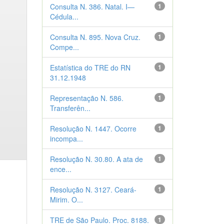
Consulta N. 386. Natal. I—
1
Cédula...
Consulta N. 895. Nova Cruz.
1
Compe...
Estatística do TRE do RN
1
31.12.1948
Representação N. 586.
1
Transferên...
Resolução N. 1447. Ocorre
1
incompa...
Resolução N. 30.80. A ata de
1
ence...
Resolução N. 3127. Ceará-
1
Mirim. O...
TRE de São Paulo. Proc. 8188.
1