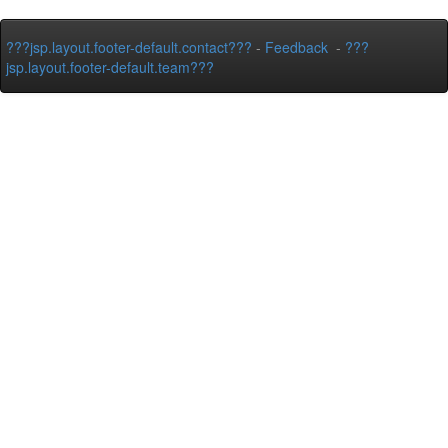
???jsp.layout.footer-default.contact???
-
Feedback
-
???
jsp.layout.footer-default.team???