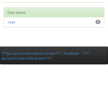
Date issued
1949
1
???jsp.layout.footer-default.contact???
-
Feedback
-
???
jsp.layout.footer-default.team???