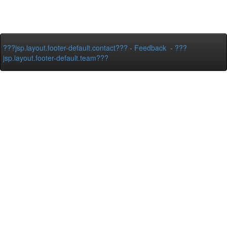
???jsp.layout.footer-default.contact???
-
Feedback
-
???
jsp.layout.footer-default.team???