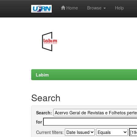
Home
Browse
Help
Skip
navigation
Labim
Search
Search:
for
Current filters: