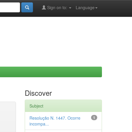
Sign on to:
Language
Discover
Subject
Resolução N. 1447. Ocorre
1
incompa...