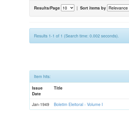
Results/Page
|
Sort items by
Results 1-1 of 1 (Search time: 0.002 seconds).
Item hits:
Issue
Title
Date
Jan-1949
Boletim Eleitoral - Volume I