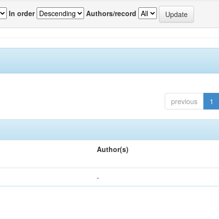
In order
Authors/record
previous
1
Author(s)
-