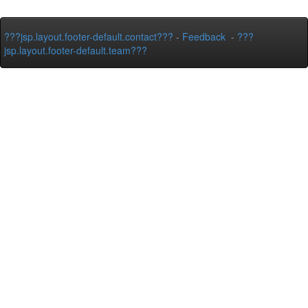
???jsp.layout.footer-default.contact???
-
Feedback
-
???
jsp.layout.footer-default.team???