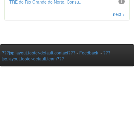
TRE do Rio Grande do Norte. Consu...
1
next >
???jsp.layout.footer-default.contact???
-
Feedback
-
???
jsp.layout.footer-default.team???