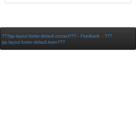
???jsp.layout.footer-default.contact???
-
Feedback
-
???
jsp.layout.footer-default.team???