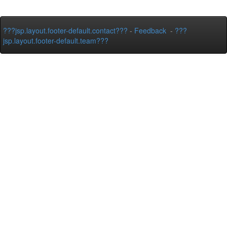
???jsp.layout.footer-default.contact???
-
Feedback
-
???
jsp.layout.footer-default.team???