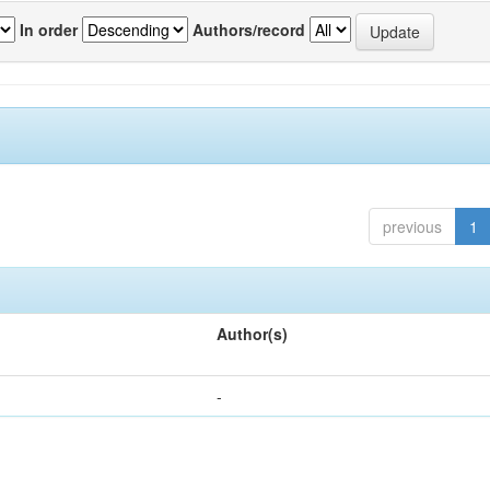
In order
Authors/record
previous
1
Author(s)
-