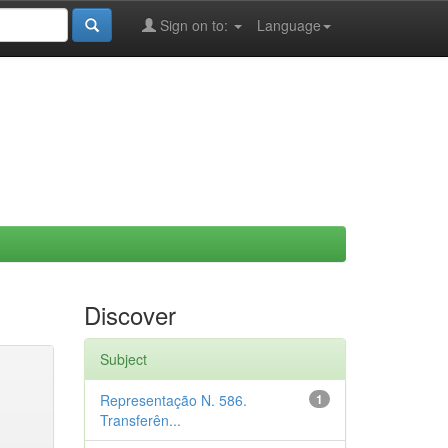
Sign on to:
Language
Discover
Subject
Representação N. 586.
1
Transferên...