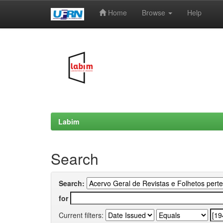
Home
Browse
Help
Skip
navigation
Labim
Search
Search:
for
Current filters: