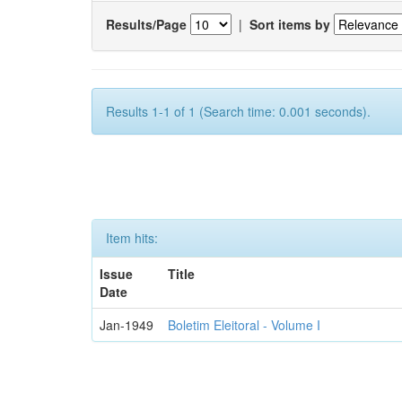
Results/Page
|
Sort items by
Results 1-1 of 1 (Search time: 0.001 seconds).
Item hits:
Issue
Title
Date
Jan-1949
Boletim Eleitoral - Volume I