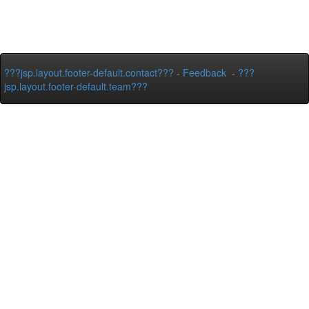
???jsp.layout.footer-default.contact???
-
Feedback
-
???
jsp.layout.footer-default.team???