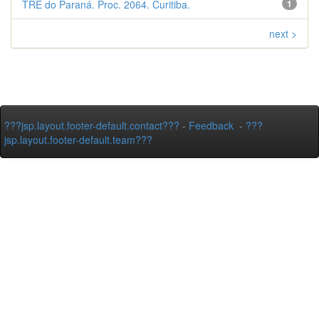
TRE do Paraná. Proc. 2064. Curitiba.
1
next >
???jsp.layout.footer-default.contact???
-
Feedback
-
???
jsp.layout.footer-default.team???