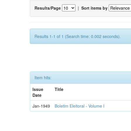
Results/Page
|
Sort items by
Results 1-1 of 1 (Search time: 0.002 seconds).
Item hits:
Issue
Title
Date
Jan-1949
Boletim Eleitoral - Volume I