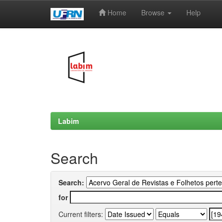
Home
Browse
Help
Skip
navigation
Labim
Search
Search:
for
Current filters: