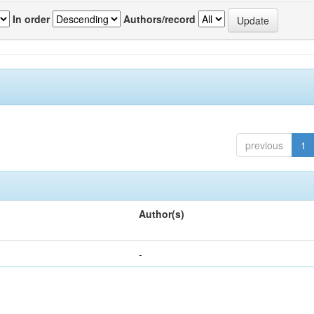
In order
Authors/record
previous
1
Author(s)
-