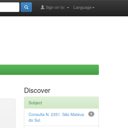
Sign on to:
Language
Discover
Subject
Consulta N. 2351. São Mateus
1
do Sul.