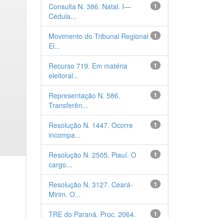
Consulta N. 386. Natal. I—
1
Cédula...
Movimento do Tribunal Regional
1
El...
Recurso 719. Em matéria
1
eleitoral...
Representação N. 586.
1
Transferên...
Resolução N. 1447. Ocorre
1
incompa...
Resolução N. 2505. Piauí. O
1
cargo...
Resolução N. 3127. Ceará-
1
Mirim. O...
TRE do Paraná. Proc. 2064.
1