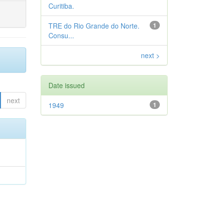
Curitiba.
TRE do Rio Grande do Norte.
1
Consu...
next >
Date issued
next
1949
1