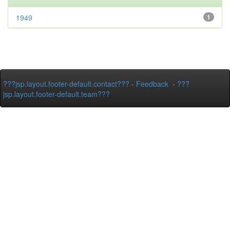
1949
1
???jsp.layout.footer-default.contact???
-
Feedback
-
???
jsp.layout.footer-default.team???