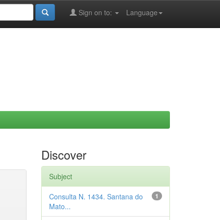
Sign on to:
Language
Discover
Subject
Consulta N. 1434. Santana do
1
Mato...