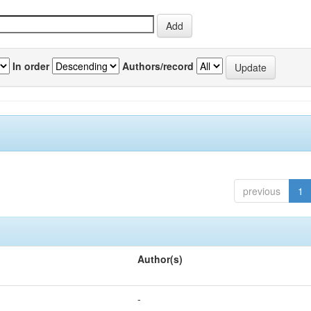
In order
Authors/record
previous
1
Author(s)
-