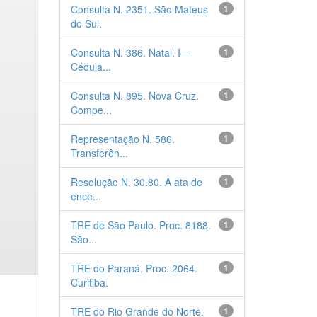
Consulta N. 2351. São Mateus
1
do Sul.
Consulta N. 386. Natal. I—
1
Cédula...
Consulta N. 895. Nova Cruz.
1
Compe...
Representação N. 586.
1
Transferên...
Resolução N. 30.80. A ata de
1
ence...
TRE de São Paulo. Proc. 8188.
1
São...
TRE do Paraná. Proc. 2064.
1
Curitiba.
TRE do Rio Grande do Norte.
1