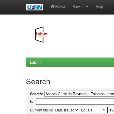
Home
Browse
Help
Skip
navigation
Labim
Search
Search:
for
Current filters: