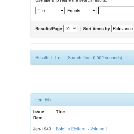
Use filters to refine the search results.
Results/Page
|
Sort items by
Results 1-1 of 1 (Search time: 0.002 seconds).
Item hits:
Issue
Title
Date
Jan-1949
Boletim Eleitoral - Volume I