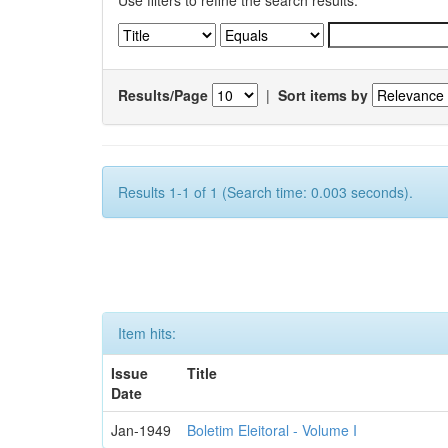
Use filters to refine the search results.
Results/Page
|
Sort items by
Results 1-1 of 1 (Search time: 0.003 seconds).
Item hits:
Issue
Title
Date
Jan-1949
Boletim Eleitoral - Volume I