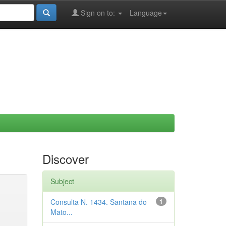
Sign on to:
Language
Discover
Subject
Consulta N. 1434. Santana do
1
Mato...