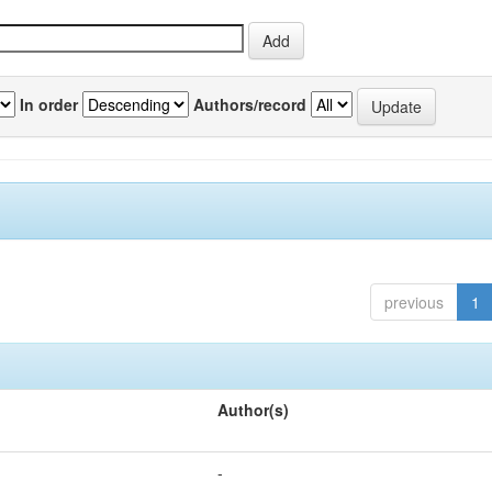
In order
Authors/record
previous
1
Author(s)
-