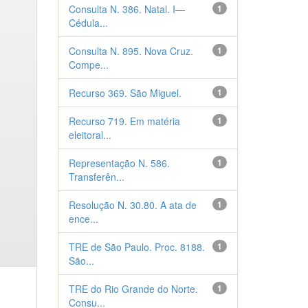
Consulta N. 386. Natal. I—
1
Cédula...
Consulta N. 895. Nova Cruz.
1
Compe...
Recurso 369. São Miguel.
1
Recurso 719. Em matéria
1
eleitoral...
Representação N. 586.
1
Transferên...
Resolução N. 30.80. A ata de
1
ence...
TRE de São Paulo. Proc. 8188.
1
São...
TRE do Rio Grande do Norte.
1
Consu...