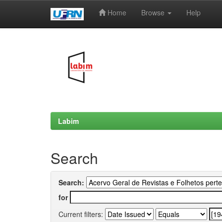
Home
Browse
Help
Skip
navigation
Labim
Search
Search:
for
Current filters: