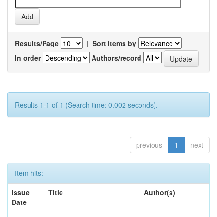
Results/Page
|
Sort items by
In order
Authors/record
Results 1-1 of 1 (Search time: 0.002 seconds).
previous
1
next
Item hits:
Issue
Title
Author(s)
Date