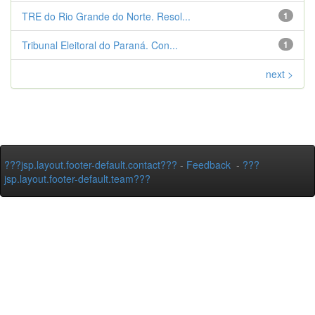
TRE do Rio Grande do Norte. Resol...
1
Tribunal Eleitoral do Paraná. Con...
1
next >
???jsp.layout.footer-default.contact???
-
Feedback
-
???
jsp.layout.footer-default.team???