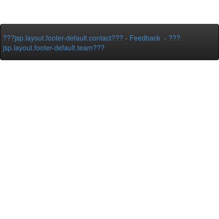
???jsp.layout.footer-default.contact???
-
Feedback
-
???
jsp.layout.footer-default.team???