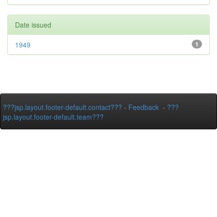
Date issued
1949
1
???jsp.layout.footer-default.contact???
-
Feedback
-
???
jsp.layout.footer-default.team???