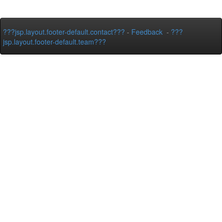
???jsp.layout.footer-default.contact???
-
Feedback
-
???
jsp.layout.footer-default.team???