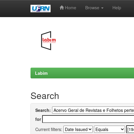
Home
Browse
Help
Skip
navigation
Labim
Search
Search:
for
Current filters: