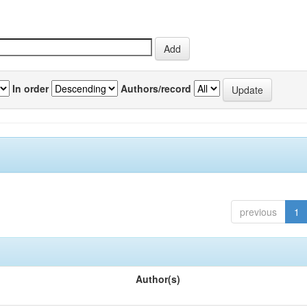
In order
Authors/record
previous
1
Author(s)