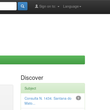
Sign on to:
Language
Discover
Subject
Consulta N. 1434. Santana do
1
Mato...