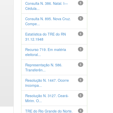
Consulta N. 386. Natal. I—
1
Cédula...
Consulta N. 895. Nova Cruz.
1
Compe...
Estatística do TRE do RN
1
31.12.1948
Recurso 719. Em matéria
1
eleitoral...
Representação N. 586.
1
Transferên...
Resolução N. 1447. Ocorre
1
incompa...
Resolução N. 3127. Ceará-
1
Mirim. O...
TRE do Rio Grande do Norte.
1