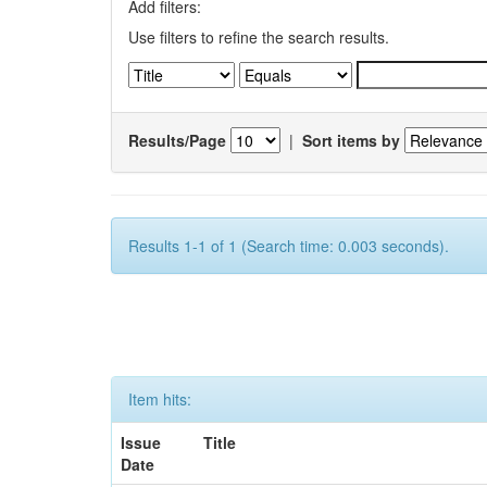
Add filters:
Use filters to refine the search results.
Results/Page
|
Sort items by
Results 1-1 of 1 (Search time: 0.003 seconds).
Item hits:
Issue
Title
Date