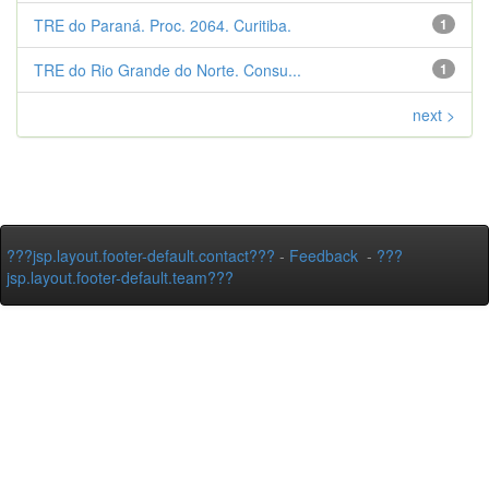
TRE do Paraná. Proc. 2064. Curitiba.
1
TRE do Rio Grande do Norte. Consu...
1
next >
???jsp.layout.footer-default.contact???
-
Feedback
-
???
jsp.layout.footer-default.team???