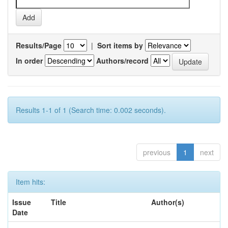
Results/Page
|
Sort items by
In order
Authors/record
Results 1-1 of 1 (Search time: 0.002 seconds).
previous
1
next
Item hits:
Issue
Title
Author(s)
Date