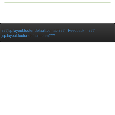
???jsp.layout.footer-default.contact???
-
Feedback
-
???
jsp.layout.footer-default.team???