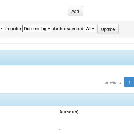
In order
Authors/record
previous
1
Author(s)
-