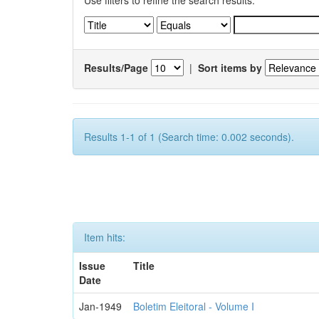
Use filters to refine the search results.
Results/Page
|
Sort items by
Results 1-1 of 1 (Search time: 0.002 seconds).
Item hits:
Issue
Title
Date
Jan-1949
Boletim Eleitoral - Volume I