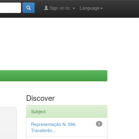
Sign on to:
Language
Discover
Subject
Representação N. 586.
1
Transferên...