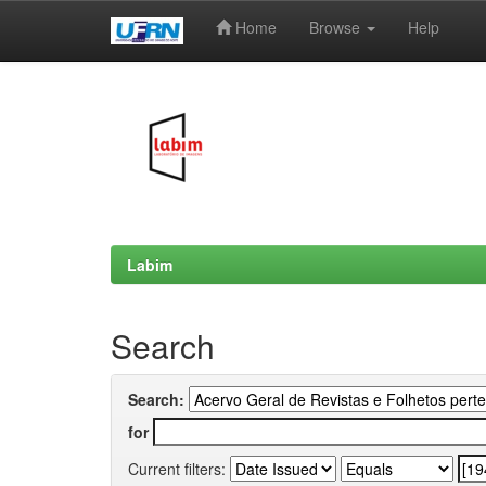
Home
Browse
Help
Skip
navigation
Labim
Search
Search:
for
Current filters: