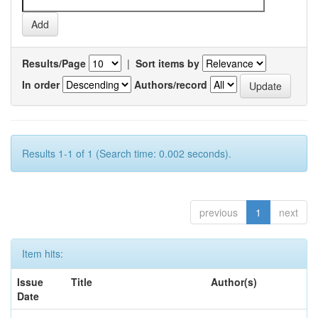
Results/Page
|
Sort items by
In order
Authors/record
Results 1-1 of 1 (Search time: 0.002 seconds).
previous
1
next
Item hits:
Issue
Title
Author(s)
Date