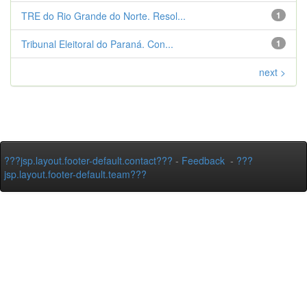
TRE do Rio Grande do Norte. Resol...
1
Tribunal Eleitoral do Paraná. Con...
1
next >
???jsp.layout.footer-default.contact???
-
Feedback
-
???
jsp.layout.footer-default.team???