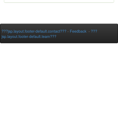
???jsp.layout.footer-default.contact???
-
Feedback
-
???
jsp.layout.footer-default.team???