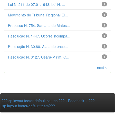
Lei N. 211 de 07.01.1948. Lei N. ...
1
Movimento do Tribunal Regional El...
1
Processo N. 754. Santana do Matos...
1
Resolução N. 1447. Ocorre incompa...
1
Resolução N. 30.80. A ata de ence...
1
Resolução N. 3127. Ceará-Mirim. O...
1
next >
???jsp.layout.footer-default.contact???
-
Feedback
-
???
jsp.layout.footer-default.team???