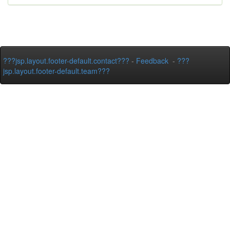
???jsp.layout.footer-default.contact???
-
Feedback
-
???
jsp.layout.footer-default.team???