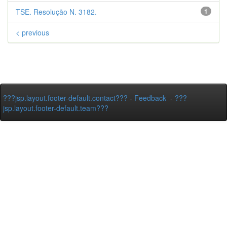
TSE. Resolução N. 3182.
1
< previous
???jsp.layout.footer-default.contact???
-
Feedback
-
???
jsp.layout.footer-default.team???