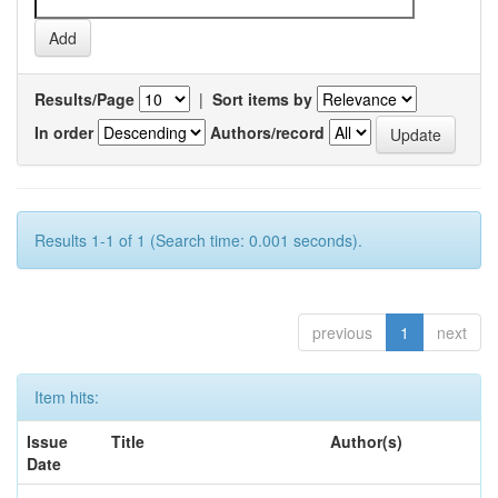
Results/Page
|
Sort items by
In order
Authors/record
Results 1-1 of 1 (Search time: 0.001 seconds).
previous
1
next
Item hits:
Issue
Title
Author(s)
Date