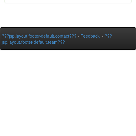
???jsp.layout.footer-default.contact???
-
Feedback
-
???
jsp.layout.footer-default.team???