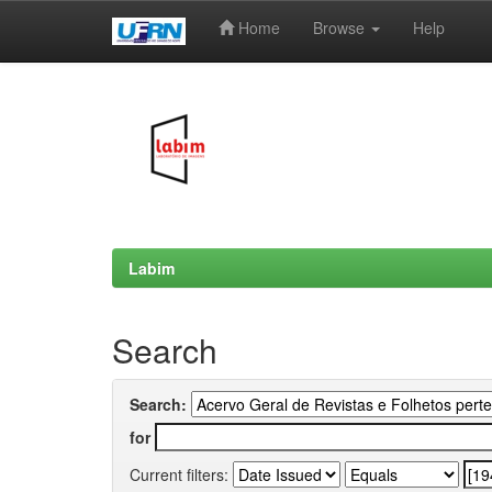
Home
Browse
Help
Skip
navigation
Labim
Search
Search:
for
Current filters: