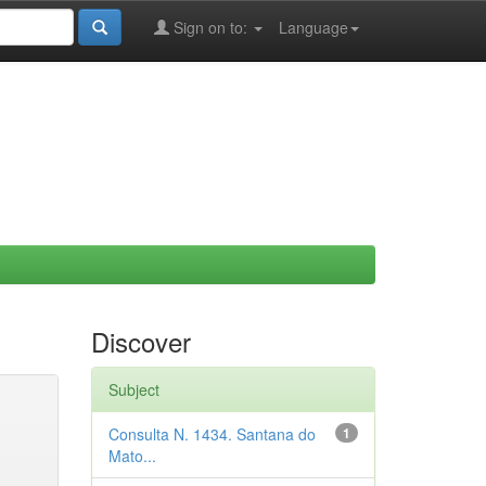
Sign on to:
Language
Discover
Subject
Consulta N. 1434. Santana do
1
Mato...