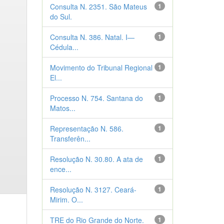
Consulta N. 2351. São Mateus
1
do Sul.
Consulta N. 386. Natal. I—
1
Cédula...
Movimento do Tribunal Regional
1
El...
Processo N. 754. Santana do
1
Matos...
Representação N. 586.
1
Transferên...
Resolução N. 30.80. A ata de
1
ence...
Resolução N. 3127. Ceará-
1
Mirim. O...
TRE do Rio Grande do Norte.
1