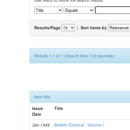
Use filters to refine the search results.
Results/Page
|
Sort items by
Results 1-1 of 1 (Search time: 0.0 seconds).
Item hits:
Issue
Title
Date
Jan-1949
Boletim Eleitoral - Volume I