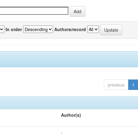
In order
Authors/record
previous
1
Author(s)
-