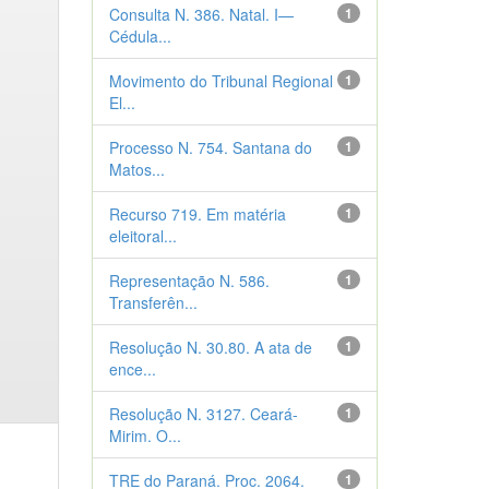
Consulta N. 386. Natal. I—
1
Cédula...
Movimento do Tribunal Regional
1
El...
Processo N. 754. Santana do
1
Matos...
Recurso 719. Em matéria
1
eleitoral...
Representação N. 586.
1
Transferên...
Resolução N. 30.80. A ata de
1
ence...
Resolução N. 3127. Ceará-
1
Mirim. O...
TRE do Paraná. Proc. 2064.
1