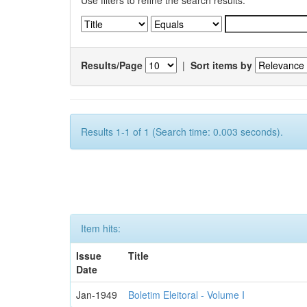
Use filters to refine the search results.
Results/Page
|
Sort items by
Results 1-1 of 1 (Search time: 0.003 seconds).
Item hits:
Issue
Title
Date
Jan-1949
Boletim Eleitoral - Volume I