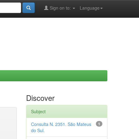
Sign on to:
Language
Discover
Subject
Consulta N. 2351. São Mateus
1
do Sul.