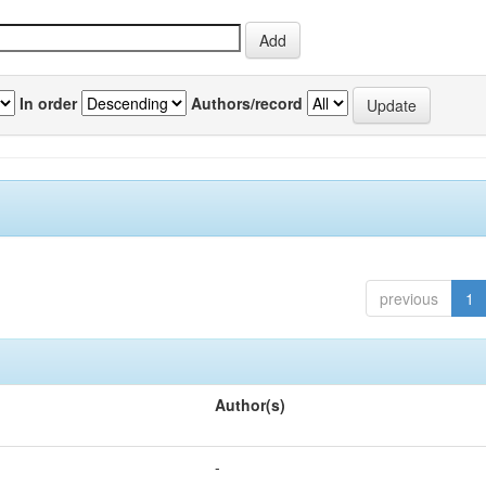
In order
Authors/record
previous
1
Author(s)
-