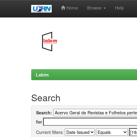
Home
Browse
Help
Skip
navigation
Labim
Search
Search:
for
Current filters: