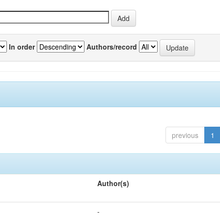
In order
Authors/record
previous
1
Author(s)
-