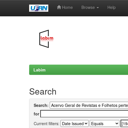
Home
Browse
Help
Skip
navigation
Labim
Search
Search:
for
Current filters: