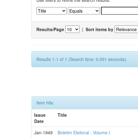
Use filters to refine the search results.
Results/Page
|
Sort items by
Results 1-1 of 1 (Search time: 0.001 seconds).
Item hits:
Issue
Title
Date
Jan-1949
Boletim Eleitoral - Volume I