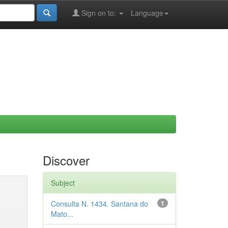
Sign on to:
Language
Discover
Subject
Consulta N. 1434. Santana do
1
Mato...