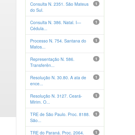
Consulta N. 2351. São Mateus
1
do Sul.
Consulta N. 386. Natal. I—
1
Cédula...
Processo N. 754. Santana do
1
Matos...
Representação N. 586.
1
Transferên...
Resolução N. 30.80. A ata de
1
ence...
Resolução N. 3127. Ceará-
1
Mirim. O...
TRE de São Paulo. Proc. 8188.
1
São...
TRE do Paraná. Proc. 2064.
1