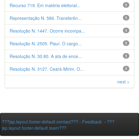
Recurso 719. Em matéria eleitoral...
1
Representação N. 586. Transferên...
1
Resolução N. 1447. Ocorre incompa...
1
Resolução N. 2505. Piauí. O cargo...
1
Resolução N. 30.80. A ata de ence...
1
Resolução N. 3127. Ceará-Mirim. O...
1
next >
???jsp.layout.footer-default.contact???
-
Feedback
-
???
jsp.layout.footer-default.team???